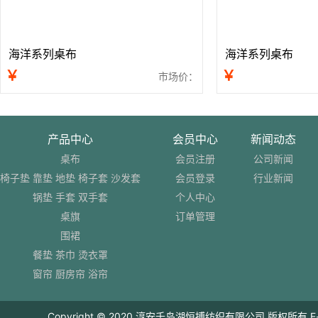
海洋系列桌布
海洋系列桌布
￥
￥
市场价：
产品中心
会员中心
新闻动态
桌布
会员注册
公司新闻
椅子垫 靠垫 地垫 椅子套 沙发套
会员登录
行业新闻
锅垫 手套 双手套
个人中心
桌旗
订单管理
围裙
餐垫 茶巾 烫衣罩
窗帘 厨房帘 浴帘
Copyright © 2020 淳安千岛湖恒搏纺织有限公司 版权所有 E-mail