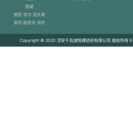
围裙
餐垫 茶巾 烫衣罩
窗帘 厨房帘 浴帘
Copyright © 2020 淳安千岛湖恒搏纺织有限公司 版权所有 E-mail