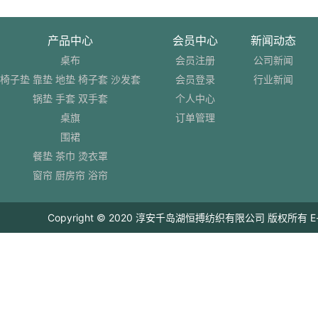
产品中心
会员中心
新闻动态
桌布
会员注册
公司新闻
椅子垫 靠垫 地垫 椅子套 沙发套
会员登录
行业新闻
锅垫 手套 双手套
个人中心
桌旗
订单管理
围裙
餐垫 茶巾 烫衣罩
窗帘 厨房帘 浴帘
Copyright © 2020 淳安千岛湖恒搏纺织有限公司 版权所有 E-mail