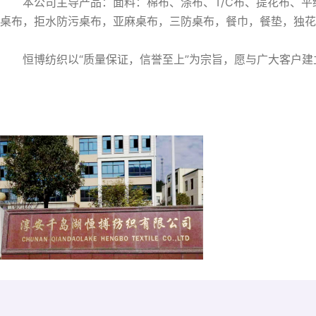
本公司主导产品：面料：棉布、涤布、T/C布、提花布、平绒
桌布，拒水防污桌布，亚麻桌布，三防桌布，餐巾，餐垫，
恒博纺织以“质量保证，信誉至上”为宗旨，愿与广大客户建