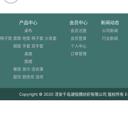
产品中心
会员中心
新闻动态
桌布
会员注册
公司新闻
椅子垫 靠垫 地垫 椅子套 沙发套
会员登录
行业新闻
锅垫 手套 双手套
个人中心
桌旗
订单管理
围裙
餐垫 茶巾 烫衣罩
窗帘 厨房帘 浴帘
Copyright © 2020 淳安千岛湖恒搏纺织有限公司 版权所有 E-mail