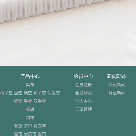
产品中心
会员中心
新闻动态
桌布
会员注册
公司新闻
椅子垫 靠垫 地垫 椅子套 沙发套
会员登录
行业新闻
锅垫 手套 双手套
个人中心
桌旗
订单管理
围裙
餐垫 茶巾 烫衣罩
窗帘 厨房帘 浴帘