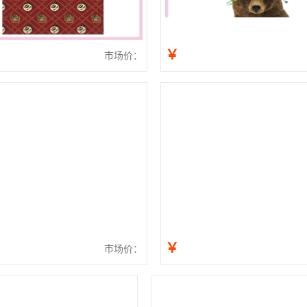
￥
市场价：
￥
市场价：