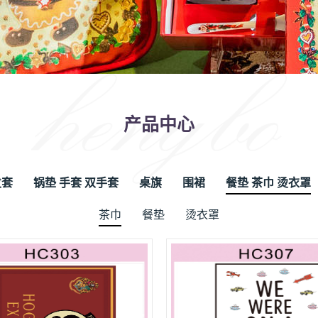
产品中心
发套
锅垫 手套 双手套
桌旗
围裙
餐垫 茶巾 烫衣罩
茶巾
餐垫
烫衣罩