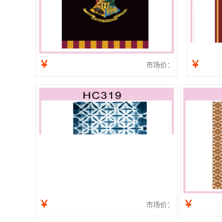
￥
￥
市场价：
￥
￥
市场价：