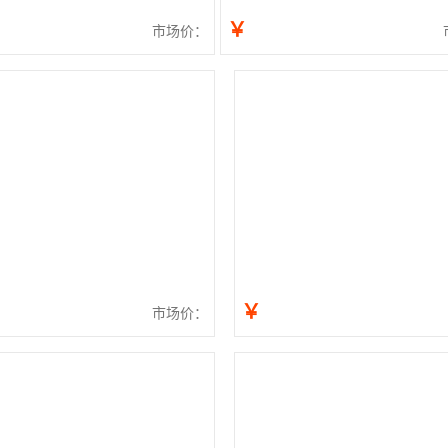
￥
市场价：
￥
市场价：