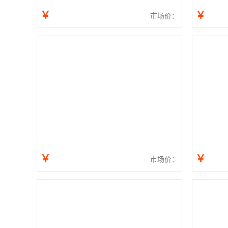
￥
￥
市场价：
￥
￥
市场价：