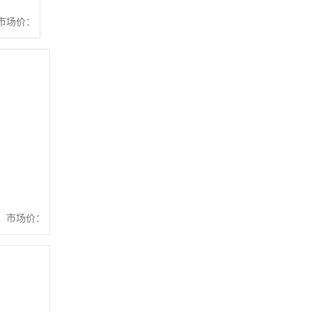
市场价：
市场价：