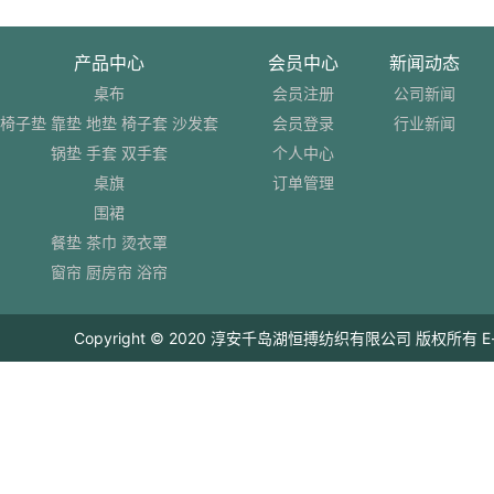
产品中心
会员中心
新闻动态
桌布
会员注册
公司新闻
椅子垫 靠垫 地垫 椅子套 沙发套
会员登录
行业新闻
锅垫 手套 双手套
个人中心
桌旗
订单管理
围裙
餐垫 茶巾 烫衣罩
窗帘 厨房帘 浴帘
Copyright © 2020 淳安千岛湖恒搏纺织有限公司 版权所有 E-mail